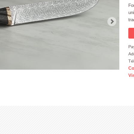
Fo
un
tra
Pa
Ad
Té
Co
Vi