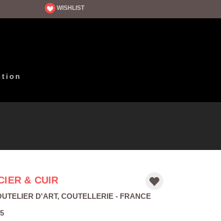
WISHLIST
ition
CIER & CUIR
UTELIER D'ART
,
COUTELLERIE
- FRANCE
5