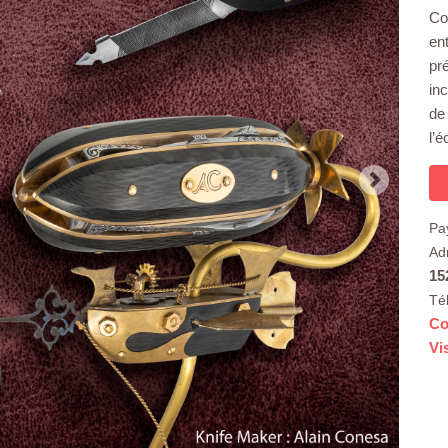
Co
en
pr
in
de
l’
Pa
Ad
15
Té
Co
Vi