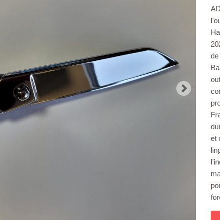
AD
l’
Ha
20
de 
Ba
out
co
pro
Fr
dur
et
li
l’i
ma
pou
for