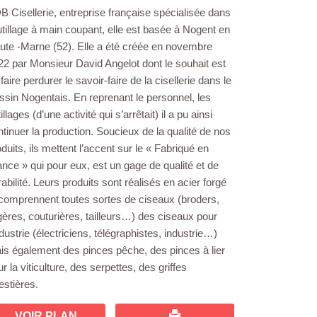
B Cisellerie, entreprise française spécialisée dans
outillage à main coupant, elle est basée à Nogent en
ute -Marne (52). Elle a été créée en novembre
22 par Monsieur David Angelot dont le souhait est
faire perdurer le savoir-faire de la cisellerie dans le
ssin Nogentais. En reprenant le personnel, les
illages (d’une activité qui s’arrêtait) il a pu ainsi
ntinuer la production. Soucieux de la qualité de nos
duits, ils mettent l’accent sur le « Fabriqué en
ance » qui pour eux, est un gage de qualité et de
abilité. Leurs produits sont réalisés en acier forgé
 comprennent toutes sortes de ciseaux (broders,
ngères, couturières, tailleurs…) des ciseaux pour
ndustrie (électriciens, télégraphistes, industrie…)
is également des pinces pêche, des pinces à lier
r la viticulture, des serpettes, des griffes
estières.
VOIR PLAN