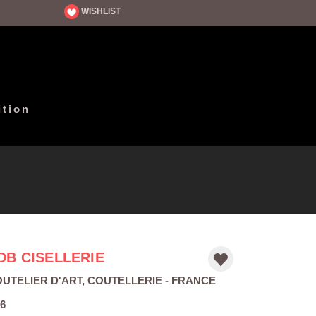
WISHLIST
ition
DB CISELLERIE
UTELIER D'ART
,
COUTELLERIE
- FRANCE
6