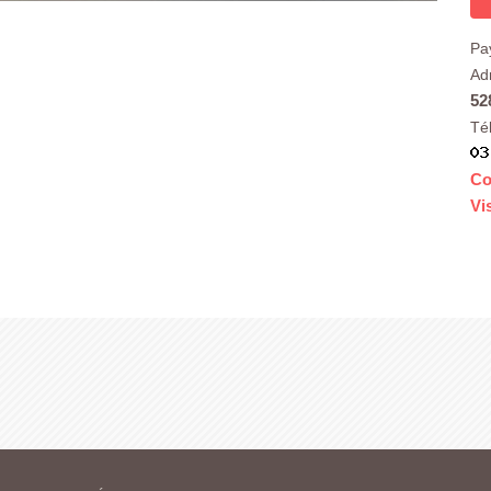
Pa
Ad
52
Té
Co
Vi