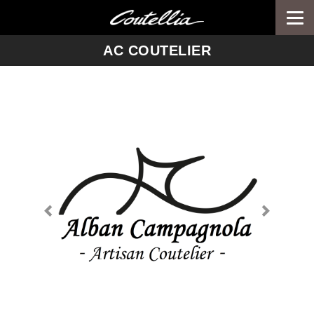
Togg
navi
-->
AC COUTELIER