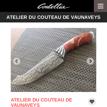
Togg
navi
-->
ATELIER DU COUTEAU DE VAUNAVEYS
ATELIER DU COUTEAU DE
VAUNAVEYS