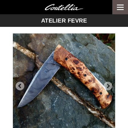
Togg
navi
-->
ATELIER FEVRE