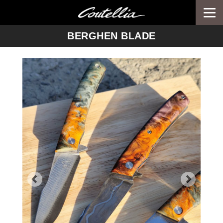
Togg
navi
-->
BERGHEN BLADE