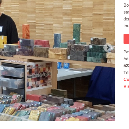
Boi
sta
de
to
Pa
Ad
52
Té
Co
Vi