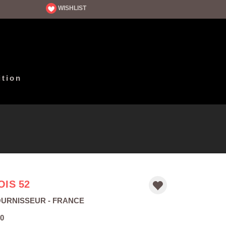
WISHLIST
ition
OIS 52
OURNISSEUR
- FRANCE
0