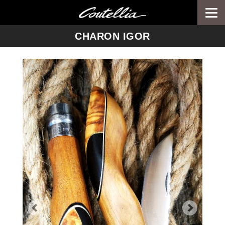
Togg
navi
-->
CHARON IGOR