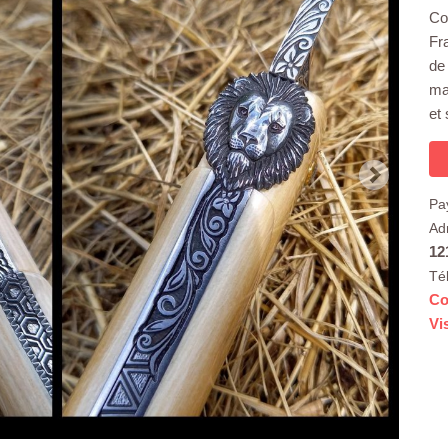
Cou
Fr
de
ma
et 
Pa
Ad
12
Té
Co
Vi