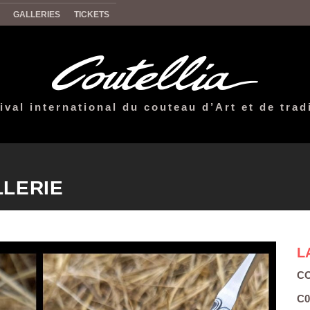
GALLERIES
TICKETS
ival international du couteau d’Art et de trad
LLERIE
L
CO
C0