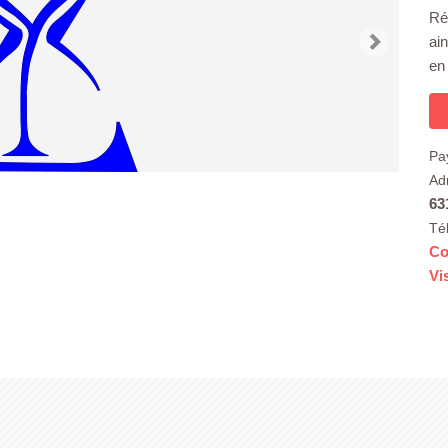
Ré
ai
en 
Pa
Ad
63
Té
Co
Vi