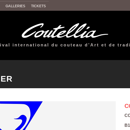
GALLERIES
TICKETS
ival international du couteau d’Art et de trad
IER
C
CO
B1