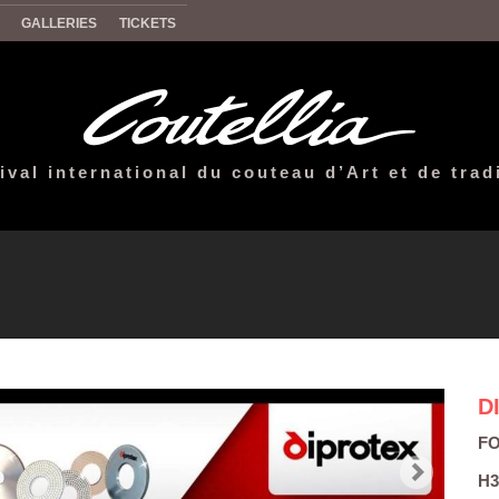
GALLERIES
TICKETS
ival international du couteau d’Art et de trad
D
F
H3