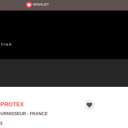
WISHLIST
ition
IPROTEX
OURNISSEUR
- FRANCE
3