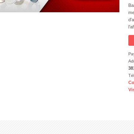
Ba
me
d’
l’a
Pa
Ad
38
Té
Co
Vi