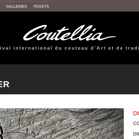
GALLERIES
TICKETS
ival international du couteau d’Art et de trad
ER
D
CO
D0