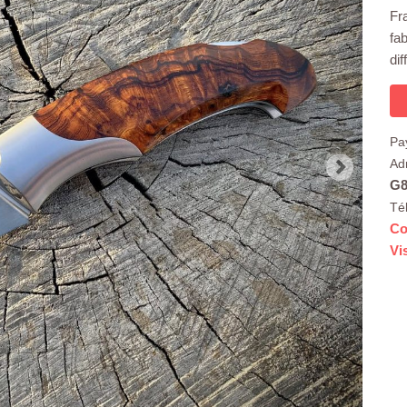
Fr
fa
di
Pa
Ad
G8
Té
Co
Vi