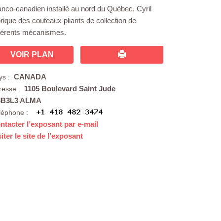
anco-canadien installé au nord du Québec, Cyril
brique des couteaux pliants de collection de
fférents mécanismes.
VOIR PLAN
CANADA
ys :
1105 Boulevard Saint Jude
resse :
B3L3 ALMA
léphone :
ntacter l’exposant par e-mail
siter le site de l’exposant