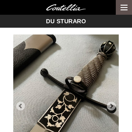
Togg
navi
-->
DU STURARO