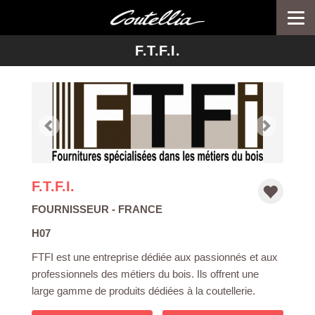
Togg
navi
-->
F.T.F.I.
F.T.F.I.
FOURNISSEUR
- FRANCE
H07
FTFI est une entreprise dédiée aux passionnés et aux
professionnels des métiers du bois. Ils offrent une
large gamme de produits dédiées à la coutellerie.