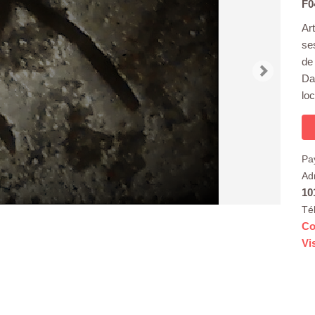
F0
Art
se
de
Da
lo
Pa
Ad
10
Té
Co
Vi