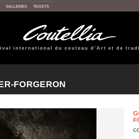
GALLERIES
TICKETS
ival international du couteau d’Art et de trad
IER-FORGERON
G
F
CO