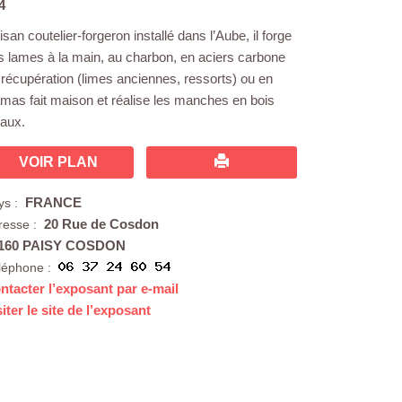
4
isan coutelier-forgeron installé dans l’Aube, il forge
s lames à la main, au charbon, en aciers carbone
 récupération (limes anciennes, ressorts) ou en
mas fait maison et réalise les manches en bois
caux.
VOIR PLAN
FRANCE
ys :
20 Rue de Cosdon
resse :
160 PAISY COSDON
léphone :
ntacter l’exposant par e-mail
siter le site de l’exposant