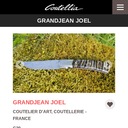
Togg
navi
-->
GRANDJEAN JOEL
GRANDJEAN JOEL
COUTELIER D'ART
,
COUTELLERIE
-
FRANCE