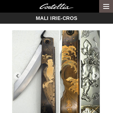
Togg
navi
-->
MALI IRIE-CROS