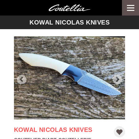
Togg
navi
-->
KOWAL NICOLAS KNIVES
KOWAL NICOLAS KNIVES