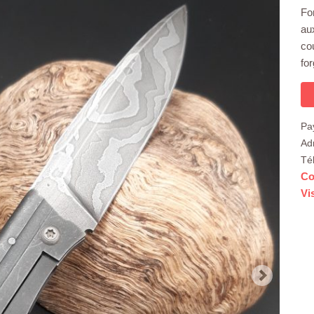
Fo
au
cou
fo
Pa
Ad
Té
Co
Vi