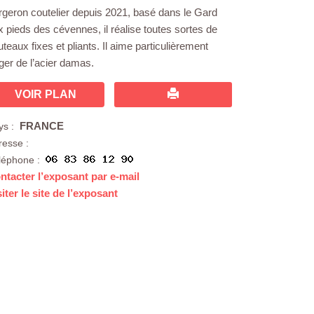
rgeron coutelier depuis 2021, basé dans le Gard
x pieds des cévennes, il réalise toutes sortes de
teaux fixes et pliants. Il aime particulièrement
rger de l’acier damas.
VOIR PLAN
FRANCE
ys :
resse :
léphone :
ntacter l’exposant par e-mail
siter le site de l’exposant