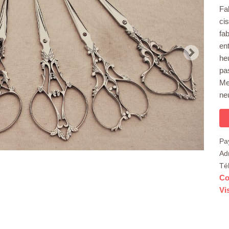
Fa
cis
fa
en
he
pa
Me
neu
Pa
Ad
Té
Co
Vi