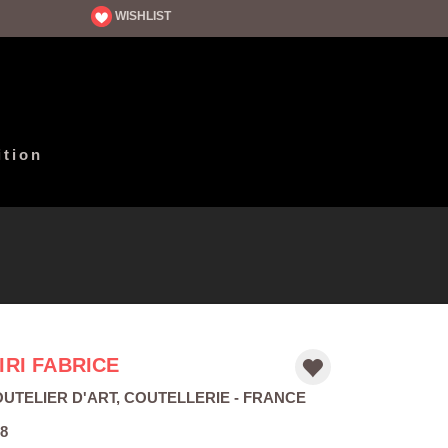
WISHLIST
ition
IIRI FABRICE
UTELIER D'ART
,
COUTELLERIE
- FRANCE
8