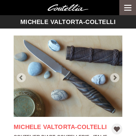
Togg
navi
-->
MICHELE VALTORTA-COLTELLI
MICHELE VALTORTA-COLTELLI