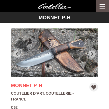
Togg
navi
-->
MONNET P-H
MONNET P-H
COUTELIER D'ART
,
COUTELLERIE
-
FRANCE
C62