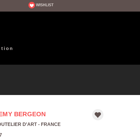
WISHLIST
ition
EMY BERGEON
UTELIER D'ART
- FRANCE
7