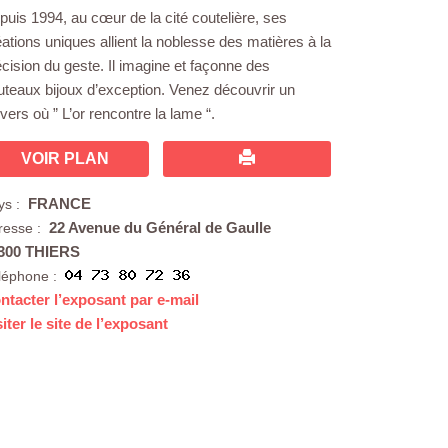
puis 1994, au cœur de la cité coutelière, ses
éations uniques allient la noblesse des matières à la
écision du geste. Il imagine et façonne des
uteaux bijoux d’exception. Venez découvrir un
vers où ” L’or rencontre la lame “.
VOIR PLAN
FRANCE
ys :
22 Avenue du Général de Gaulle
resse :
300 THIERS
léphone :
ntacter l’exposant par e-mail
siter le site de l’exposant