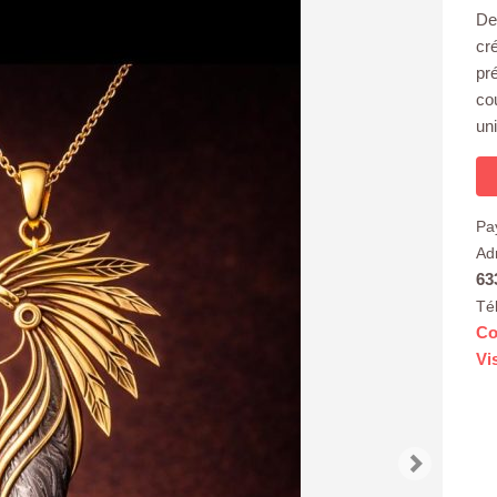
De
cr
pr
co
uni
Pa
Ad
63
Té
Co
Vi