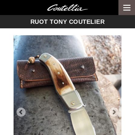
Togg
navi
-->
RUOT TONY COUTELIER