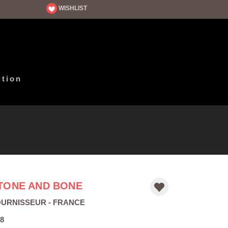
WISHLIST
ition
TONE AND BONE
OURNISSEUR
- FRANCE
8