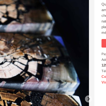
Qu
am
ch
na
pl
mé
Pa
Ad
12
Té
Co
Vi