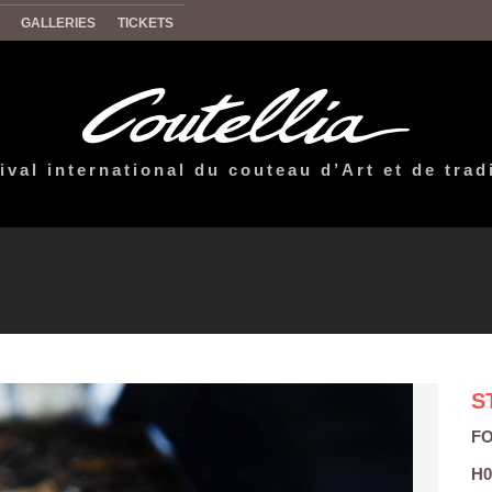
GALLERIES
TICKETS
ival international du couteau d’Art et de trad
S
F
H0