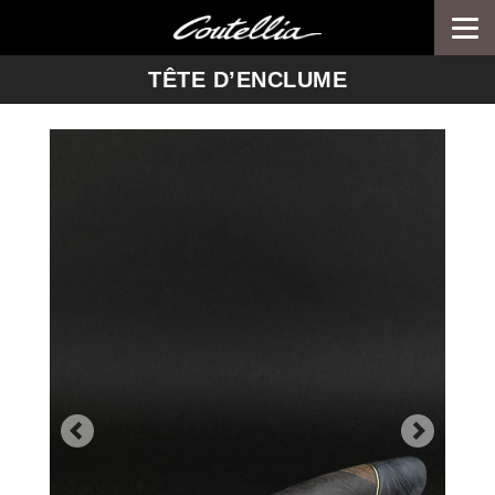
Togg
navi
-->
TÊTE D’ENCLUME