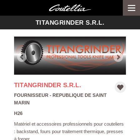
Togg
navi
-->
TITANGRINDER S.R.L.
TITANGRINDER S.R.L.
FOURNISSEUR
- REPUBLIQUE DE SAINT
MARIN
H26
Matériel et accessoires professionnels pour couteliers
: backstand, fours pour traitement thermique, presses
à forger.