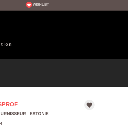
WISHLIST
ition
SPROF
OURNISSEUR
- ESTONIE
4