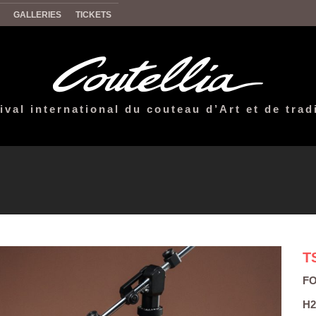
GALLERIES
TICKETS
ival international du couteau d’Art et de trad
T
F
H2