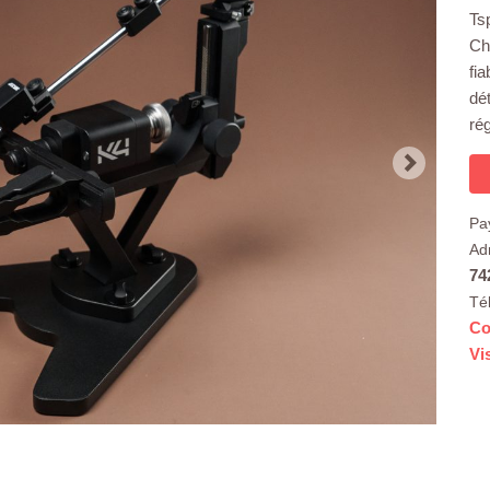
Ts
Ch
fia
dét
rég
Pa
Ad
74
Té
Co
Vi