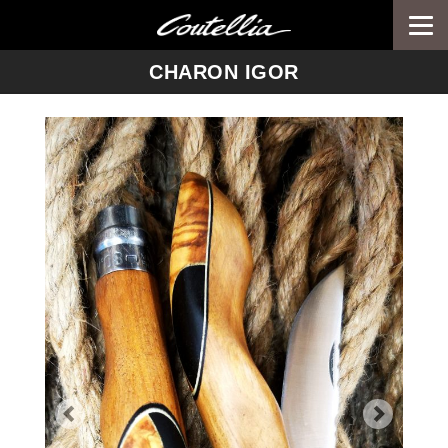
Togg
navi
-->
CHARON IGOR