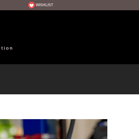
WISHLIST
ition