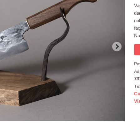
Va
da
no
fa
Na
Pa
Ad
73
Té
Co
Vi