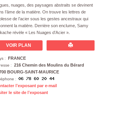
gues, nuages, des paysages abstraits se devinent
ns l’âme de la matière. On trouve les lettres de
blesse de l’acier sous les gestes ancestraux qui
çonnent la matière. Derrière son enclume, Samy
kache révèle « Les Nuages d’Acier ».
VOIR PLAN
FRANCE
ys :
216 Chemin des Moulins du Bérard
resse :
700 BOURG-SAINT-MAURICE
léphone :
ntacter l’exposant par e-mail
siter le site de l’exposant