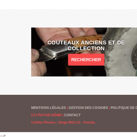
COUTEAUX ANCIENS ET DE
COLLECTION
RECHERCHER
MENTIONS LÉGALES
|
GESTION DES COOKIES
|
POLITIQUE DE 
CCI PUY-DE-DÔME
|
CONTACT
Crédits Photos : Serge BULLO - Fotolia
-->