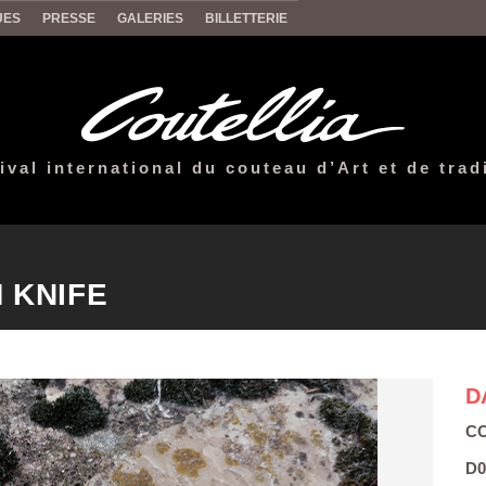
UES
PRESSE
GALERIES
BILLETTERIE
ival international du couteau d’Art et de trad
 KNIFE
D
CO
D0