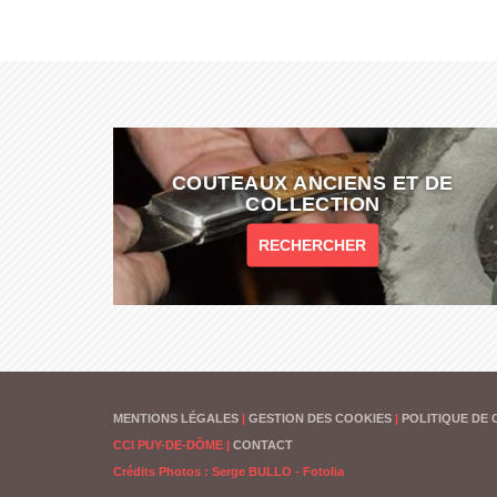
COUTEAUX ANCIENS ET DE
COLLECTION
RECHERCHER
MENTIONS LÉGALES
|
GESTION DES COOKIES
|
POLITIQUE DE 
CCI PUY-DE-DÔME
|
CONTACT
Crédits Photos : Serge BULLO - Fotolia