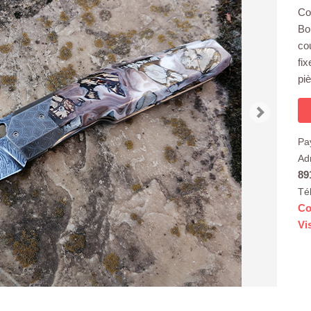
Cou
Bo
cou
fi
pi
Pa
Ad
89
Té
Co
Vi