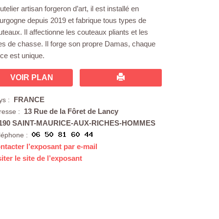
telier artisan forgeron d’art, il est installé en
urgogne depuis 2019 et fabrique tous types de
teaux. Il affectionne les couteaux pliants et les
xes de chasse. Il forge son propre Damas, chaque
èce est unique.
VOIR PLAN
FRANCE
ys :
13 Rue de la Fôret de Lancy
resse :
190 SAINT-MAURICE-AUX-RICHES-HOMMES
léphone :
ntacter l’exposant par e-mail
siter le site de l’exposant