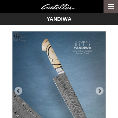
Togg
navi
-->
YANDIWA